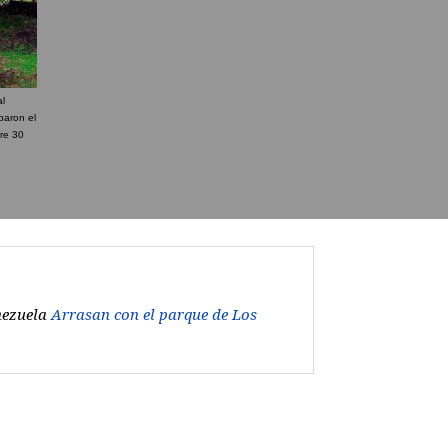
al
baron el
re 30
ezuela
Arrasan con el parque de Los