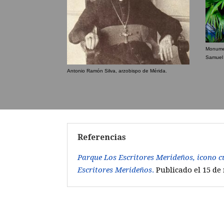
Monumen
Samuel 
Antonio Ramón Silva, arzobispo de Mérida.
Referencias
Parque Los Escritores Merideños, icono c
Escritores Merideños
.
Publicado el 15 de