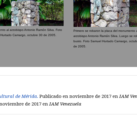
to al arzobispo Antonio Ramón Silva. Foto
Primero se robaron la placa del monumento 
Hurtado Camargo, octubre 30 de 2005.
arzobispo Antonio Ramón Silva. Luego se ro
busto. Foto Samuel Hurtado Camargo, octub
de 2005.
ultural de Mérida.
Publicado en noviembre de 2017 en
IAM Ven
 noviembre de 2017 en
IAM Venezuela