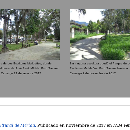
ue de Los Escritores Merideños, donde
Sin ninguna escultura quedó el Parque de L
el busto de José Berti, Mérida. Foto Samuel
Escritores Merideños. Foto Samuel Hurtado
 Camargo 21 de junio de 2017
Camargo 2 de noviembre de 2017
ultural de Mérida.
Publicado en noviembre de 2017 en
IAM Ven