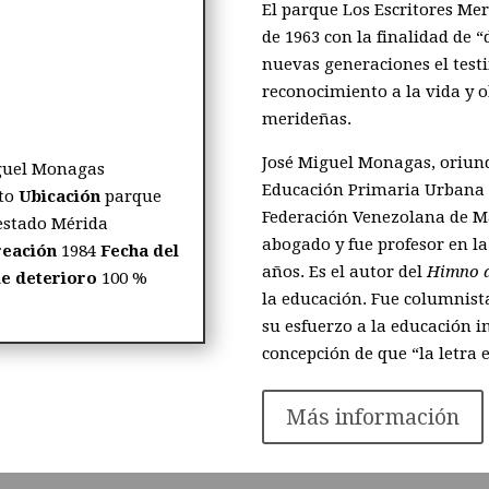
El parque Los Escritores Me
de 1963 con la finalidad de 
nuevas generaciones el test
reconocimiento a la vida y o
merideñas.
José Miguel Monagas, oriund
iguel Monagas
Educación Primaria Urbana 
to
Ubicación
parque
Federación Venezolana de M
 estado Mérida
abogado y fue profesor en l
reación
1984
Fecha del
años. Es el autor del
Himno 
de deterioro
100 %
la educación. Fue columnista 
su esfuerzo a la educación 
concepción de que “la letra 
Más información