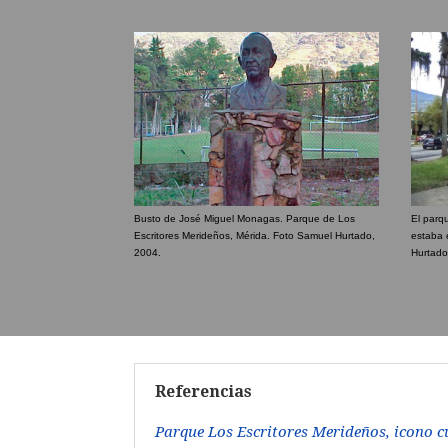
Busto de José Miguel Monagas. Parque de Los
El parq
Escritores Merideños, Mérida. Foto Samuel Hurtado,
estaba 
2004.
Hurtado
Referencias
Parque Los Escritores Merideños, icono c