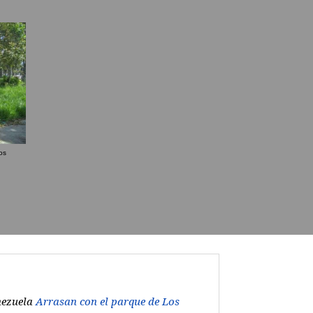
os
ezuela
Arrasan con el parque de Los